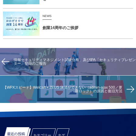
NEWS
創業14周年のご挨拶
情報セキュリティマネジメント試験合格、及びIPA「セキュリティプレゼン
ター」登録のご報告
【WPXスピード】Welcart × ZEUS 決済ができない（admin-ajax 500／更
新ロック）の原因と復旧方法
最近の投稿
カテゴリー
タグ