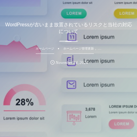
WordPressが古いまま放置されているリスクと当社の対応
について
, …
ホームページ
ホームページ管理更新
November
24
,
2024